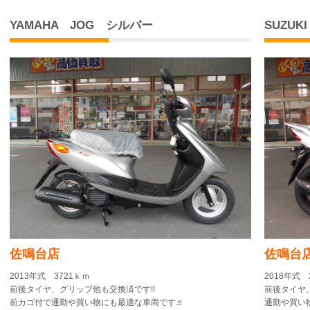
YAMAHA JOG シルバー
SUZU
佐鳴台店
佐鳴台
2013年式 3721ｋｍ
2018年式 2
前後タイヤ、グリップ他も交換済です!!
前後タイヤ
前カゴ付で通勤や買い物にも最適な車両です♬
通勤や買い