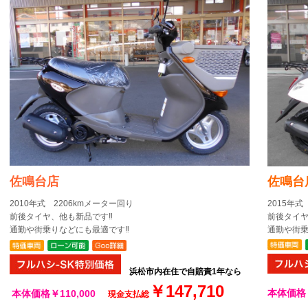
佐鳴台店
佐鳴台
2010年式 2206kmメーター回り
2015年式 
前後タイヤ、他も新品です‼
前後タイヤ
通勤や街乗りなどにも最適です‼
通勤や街
浜松市内在住で自賠責1年なら
￥147,710
本体価格
本体
価格￥110,000
現金支払
総