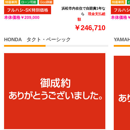
浜松市内在住で自賠責1年な
ら
現金支払総
本体価格
￥209,000
本体価格￥1
額
￥246,710
HONDA タクト・ベーシック
YAMA