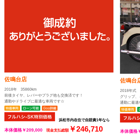
佐鳴台店
佐鳴台
2018年 35860km
2018年式 
前後タイヤ、レバーやプラグ他も交換済です！
グリップ、
通勤やドライブに最適な車両です☆
通勤に最適
浜松市内在住で自賠責1年なら
￥246,710
本体価格￥209,000
現金支払総額
本体価格￥