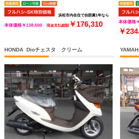
浜松市内在住で自賠責1年なら
本体価格￥1
￥176,310
本体価格
￥138,600
現金支払総額
￥234
HONDA Dioチェスタ クリーム
YAMA