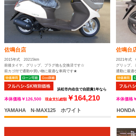
佐鳴台
佐鳴台店
2021年式 
2015年式 20215km
グリップ、
前後タイヤ、グリップ、プラグ他も交換済です☆
通勤に最適
前カゴ付で通勤や買い物に最適な車両です★
浜松市内在住で自賠責1年なら
￥164,210
本体価格
￥
本体価格
￥126,500
現金支払総額
YAMAHA N-MAX125 ホワイト
HOND