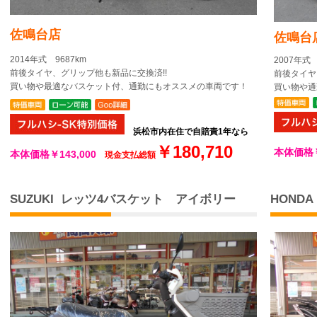
佐鳴台店
佐鳴台
2014年式 9687km
2007年式
前後タイヤ、グリップ他も新品に交換済!!
前後タイヤ
買い物
や
最適なバスケット付、
通勤
にもオススメの車両です！
買い物
や
通
浜松市内在住で自賠責1年なら
￥180,710
本体価格￥1
本体価格
￥143,000
現金支払総額
SUZUKI レッツ4バスケット アイボリー
HONDA