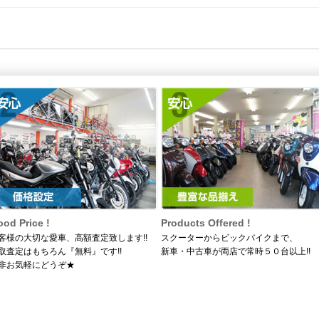
od Price !
Products Offered !
客様の大切な愛車、高額査定致します!!
スクーターからビックバイクまで、
取査定はもちろん『無料』です!!
新車・中古車が両店で常時５０台以上!!
非お気軽にどうぞ★