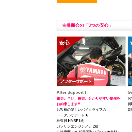
古橋商会の「3つの安心」
After Support !
Go
親切、早い、確実、分かりやすい整備を
お
お約束します!!
買
お客様の楽しいバイクライフの
是
トータルサポート★
検査員 HMSE1級
ガソリンエンジンメカ 2級