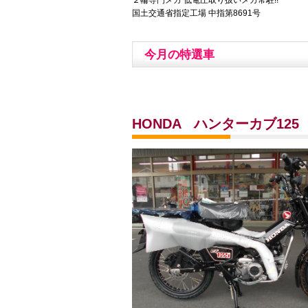
２輪専門メカ 低電圧取り扱いメカ常駐!!
国土交通省指定工場 中指第8691号
今月の
特選車
HONDA ハンターカブ12