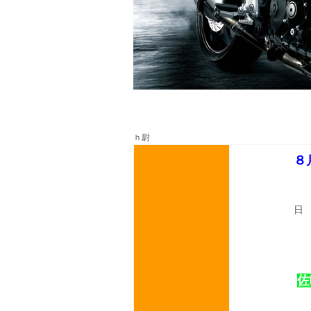
ｈ尉
８
日
佐