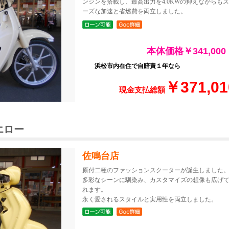
ンジンを搭載し、最高出力を4.0KWの抑えながらも
ーズな加速と省燃費を両立しました。
本体価格￥341,000
浜松市内在住で自賠責１年なら
￥371,01
現金支払総額
エロー
佐鳴台店
原付二種のファッションスクーターが誕生しました
多彩なシーンに馴染み、カスタマイズの想像も広げ
れます。
永く愛されるスタイルと実用性を両立しました。