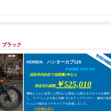
5 ブラック
HONDA ハンターカブ125
本体価格￥495,000
浜松市内在住で自賠責1年なら
￥525,010
現金支払総額
機能とともに追求した野山にも都会にも映えるスタイルを継承
し、“ＣＴ”らしさを強く印象づけるアップマフラー、趣味の道
たっぷり積めるリヤキャリアを装備しました。
☆佐鳴台店☆