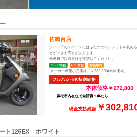
レー
佐鳴台店
シート下のスペースにはふたつのヘルメットを収め
とができる広さがあります。
低燃費で快適走行を実感してください。
メーカー希望小売価
格 ￥283,800
(本体価格）
本体価格￥272,800
浜松市内在住で自賠責１年なら
￥302,81
現金支払総額
ト125EX ホワイト