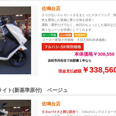
佐鳴台店
さりげないエレガントさをまとったスタイリング、
性を重視した装備に乗り心地を追求！
通勤・通学だけでなく、休日のちょっとした遠出な
様々なシーンを快適にしてくれます。
メーカー希望小売価
格 ￥317,900
(本体価格）
本体価格￥308,550
浜松市内在住で自賠責１年なら
￥338,56
現金支払総額
0ライト(新基準原付) ベージュ
佐鳴台店
５０ccバイクと同じ区分
で、110ccのロングストロー