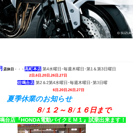
月
高町本店
第4水曜日
･
毎週木曜日･
第1＆
第3日曜日
店休日
・・・
2日.6日.
20日.26日.27日
佐鳴台店
第
2
＆2第
4
水曜日･毎週木曜日
･第
3
日曜
6日.
20日.26日.27日
夏季休業のお知らせ
８/１２～８/１６日まで
鳴台店
『HONDA電動バイクＥＭ１』
試乗出来ます！