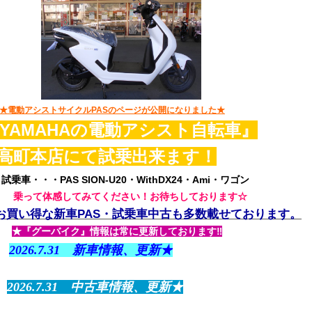
★電動アシストサイクルPASのページが公開になりました★
YAMAHAの電動アシスト自転車』
高町本店
にて
試乗出来ます！
試乗車・・・PAS SION-U20・WithDX24・Ami
・ワゴン
乗って体感してみてください！お待ちしております☆
お買い得な新車PAS・試乗車中古も多数載せております。
★『グーバイク』情報は常に更新しております‼
2026.7.31
新車情報、更新★
2026.7.31 中古車情報、更新★