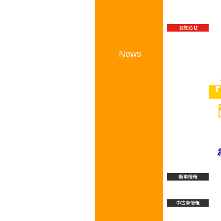
News
『